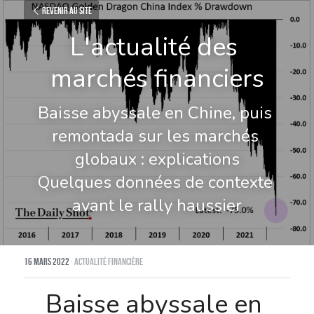
Revenir au site
L'actualité des 
marchés financiers
Baisse abyssale en Chine, puis 
remontada sur les marchés 
globaux : explications
Quelques données de contexte 
avant le rally haussier
16 mars 2022
·
Actualité financière
Baisse abyssale en 