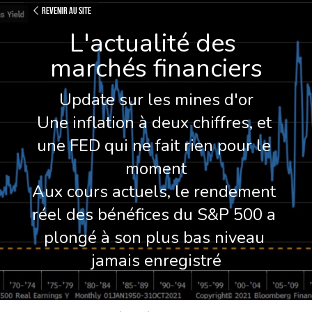
Revenir au site
L'actualité des 
marchés financiers
Update sur les mines d'or
Une inflation à deux chiffres, et 
une FED qui ne fait rien pour le 
moment
Aux cours actuels, le rendement 
réel des bénéfices du S&P 500 a 
plongé à son plus bas niveau 
jamais enregistré