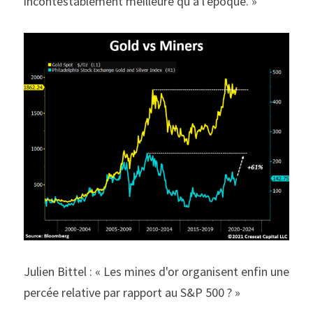
incontestablement meilleure qu'à l'époque. »
Julien Bittel : « Les mines d'or organisent enfin une 
percée relative par rapport au S&P 500 ? »