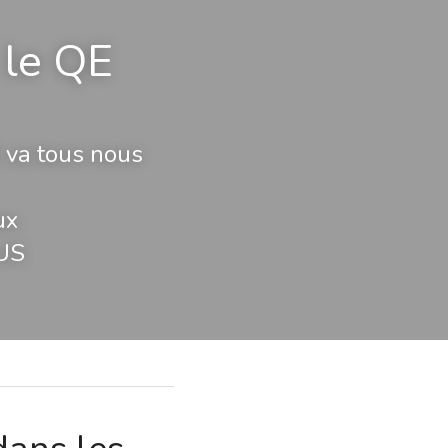
le QE 
va tous nous 
ux
 US