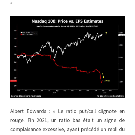
»
Albert Edwards : « Le ratio put/call clignote en 
rouge. Fin 2021, un ratio bas était un signe de 
complaisance excessive, ayant précédé un repli du 