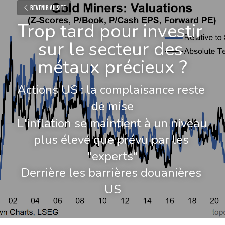
Revenir au site
Trop tard pour investir 
sur le secteur des 
métaux précieux ?
Actions US : la complaisance reste 
de mise
L'inflation se maintient à un niveau 
plus élevé que prévu par les 
"experts"
Derrière les barrières douanières 
US