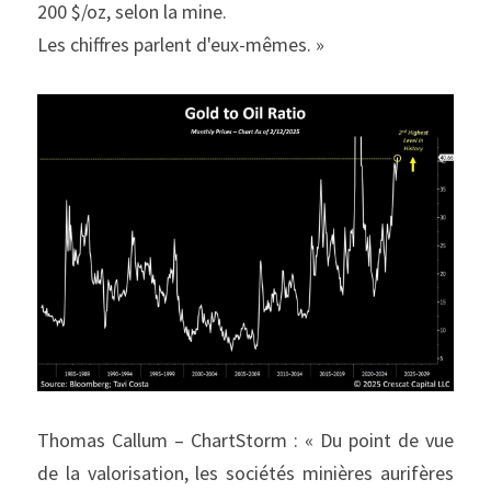
200 $/oz, selon la mine.
Les chiffres parlent d'eux-mêmes. »
Thomas Callum – ChartStorm : « Du point de vue 
de la valorisation, les sociétés minières aurifères 