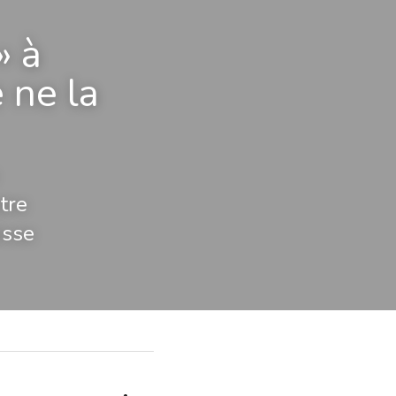
 à 
ne la 
tre
isse