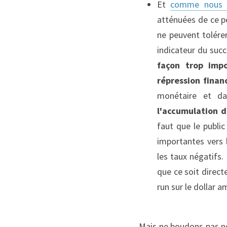
Et 
comme nous l'
atténuées de ce po
ne peuvent tolérer
indicateur du succ
façon trop impo
répression finan
monétaire et da
l'accumulation d
faut que le public
importantes vers 
les taux négatifs. 
que ce soit direct
run sur le dollar am
Mais ne boudons pas not