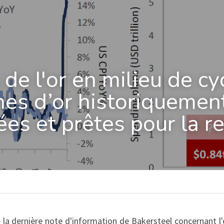
 de l'or en milieu de cyc
nes d’or historiquemen
ées et prêtes pour la re
 la dernière note d'information de Bakersteel concernant l'or