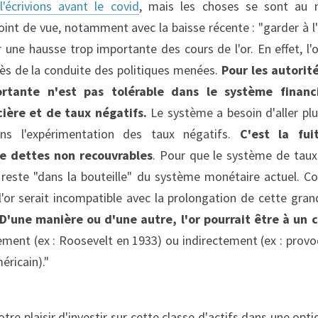
écrivions avant le covid
, mais les choses se sont au 
int de vue, notamment avec la baisse récente : "garder à l'e
 une hausse trop importante des cours de l'or. En effet, l'
ès de la conduite des politiques menées. 
Pour les autorité
rtante n'est pas tolérable dans le système financ
cière et de taux négatifs.
 Le système a besoin d'aller plus
ns l'expérimentation des taux négatifs. 
C'est la fui
e dettes non recouvrables
. Pour que le système de taux 
 reste "dans la bouteille" du système monétaire actuel. Con
l'or serait incompatible avec la prolongation de cette gran
D'une manière ou d'une autre, l'or pourrait être à un 
ement (ex : Roosevelt en 1933) ou indirectement (ex : provo
éricain)."
re plaisir d'investir sur cette classe d'actifs dans une opti