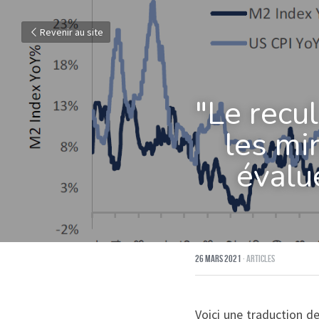
Revenir au site
"Le recul
les mi
évalu
26 mars 2021
·
Articles
Voici une traduction de