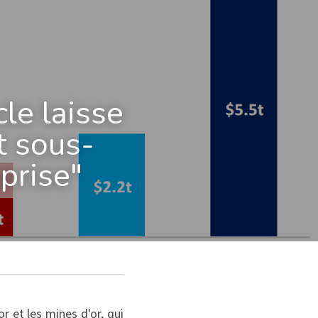
le laisse 
t sous-
prise"
 et les mines d'or, qui 