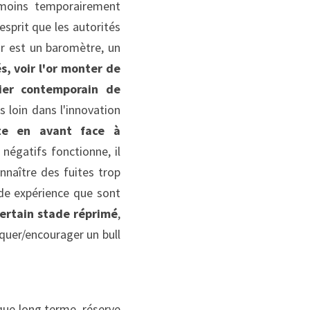
moins temporairement 
sprit que les autorités 
or est un baromètre, un 
s, voir l'or monter de 
ier contemporain de 
 loin dans l'innovation 
te en avant face à 
négatifs fonctionne, il 
naître des fuites trop 
de expérience que sont 
certain stade réprimé
, 
quer/encourager un bull 
que long terme, réserve 