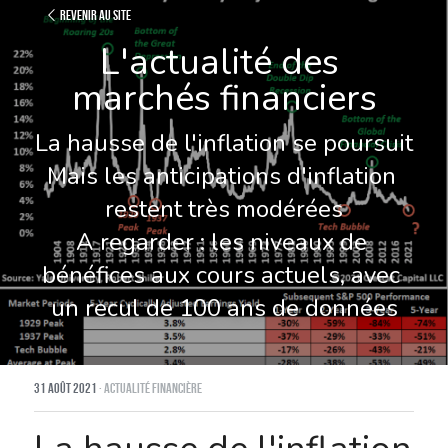
Revenir au site
L'actualité des 
marchés financiers
La hausse de l'inflation se poursuit
Mais les anticipations d'inflation 
restent très modérées
A regarder : les niveaux de 
bénéfices aux cours actuels, avec 
un recul de 100 ans de données
31 août 2021
·
Actualité financière