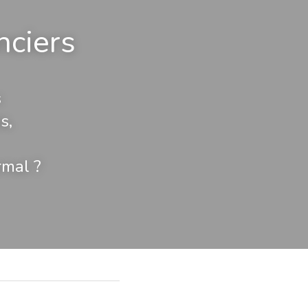
nciers
s
s,
rmal ?