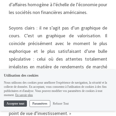
d’affaires homogène à l’échelle de l’économie pour 
les sociétés non financières américaines.
Soyons clairs : il ne s’agit pas d’un graphique de 
cours. C’est un graphique de valorisation. Il 
coïncide précisément avec le moment le plus 
euphorique et le plus satisfaisant d’une bulle 
spéculative : celui où des attentes totalement 
irréalistes en matière de rendements de marché 
se réalisent malgré tout — par un phénomène 
Utilisation des cookies
spéculatif auto-réalisateur. Si l’on comprend le 
Nous utilisons des cookies pour améliorer l'expérience de navigation, la sécurité et la
collecte de données. En acceptant, vous consentez à l'utilisation de cookies à des fins
fonctionnement d’une bulle, ce graphique est à la 
publicitaires et d'analyse. Vous pouvez modifier vos paramètres de cookies à tout
moment.
En savoir plus
fois d’une beauté saisissante d’un point de vue 
Accepter tout
Paramètres
Refuser Tout
mathématique, et absolument terrifiant d’un 
point de vue d’investissement. »