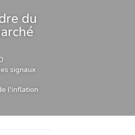
re du 
arché 
0
es signaux 
 l'inflation