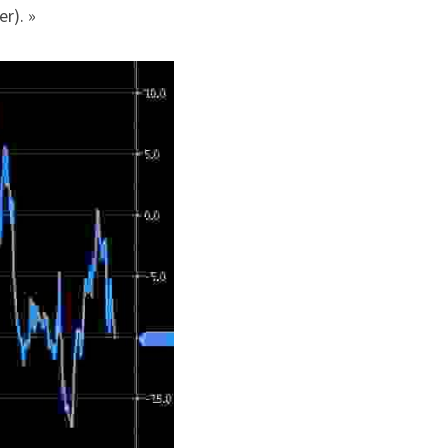
r). »