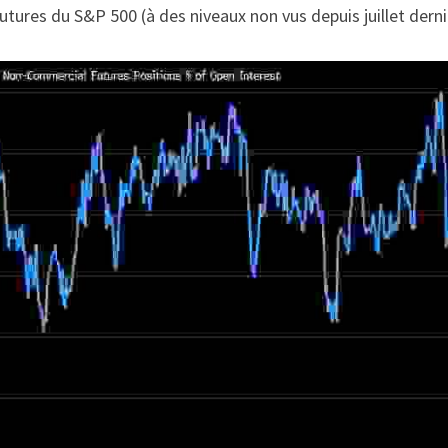
utures du S&P 500 (à des niveaux non vus depuis juillet dernie