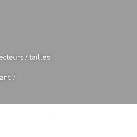
teurs / tailles 
tant ?