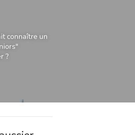
t connaître un 
niors"
r ?