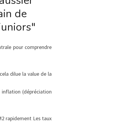
ussier 
in de 
juniors"
ntrale pour comprendre 
ela dilue la value de la 
flation (dépréciation 
M2 rapidement Les taux 