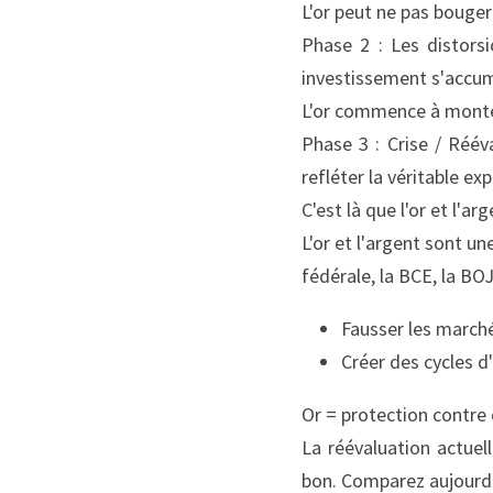
L'or peut ne pas boug
Phase 2 : Les distors
investissement s'accu
L'or commence à monte
Phase 3 : Crise / Rééva
refléter la véritable e
C'est là que l'or et l'a
L'or et l'argent sont u
fédérale, la BCE, la BO
Fausser les march
Créer des cycles d
Or = protection contre
La réévaluation actuel
bon. Comparez aujourd