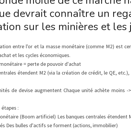
onde moitié de ce marché ha
ue devrait connaître un rega
tion sur les minières et les 
elation entre l'or et la masse monétaire (comme M2) est ce
d'achat et les cycles économiques.
monétaire = perte de pouvoir d'achat
rales étendent M2 (via la création de crédit, le QE, etc.), c
ités de devise augmentent Chaque unité achète moins -> in
 étapes :
onétaire (Boom artificiel) Les banques centrales étendent 
s Des bulles d'actifs se forment (actions, immobilier)