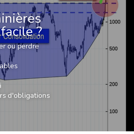
inières 
facile ?
er ou perdre 
nables
i
s d'obligations 