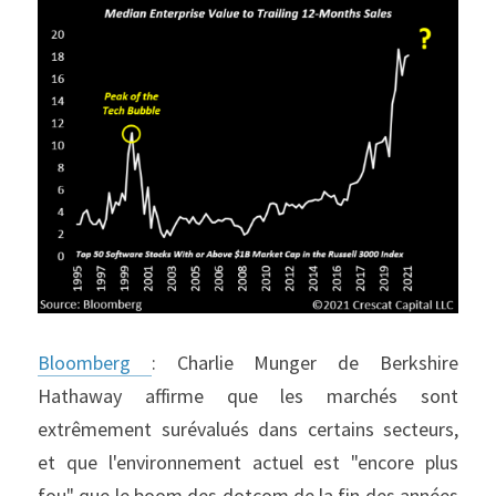
Bloomberg 
: Charlie Munger de Berkshire 
Hathaway affirme que les marchés sont 
extrêmement surévalués dans certains secteurs, 
et que l'environnement actuel est "encore plus 
fou" que le boom des dotcom de la fin des années 