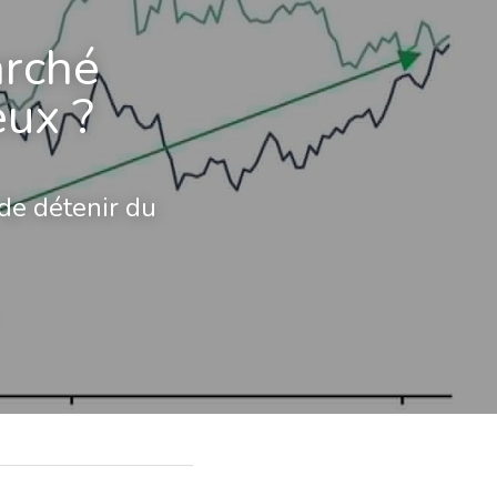
rché 
eux ?
de détenir du 