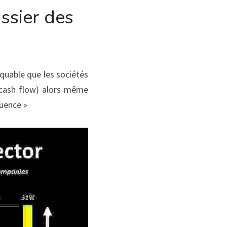
sier des 
quable que les sociétés 
 cash flow) alors même 
uence »