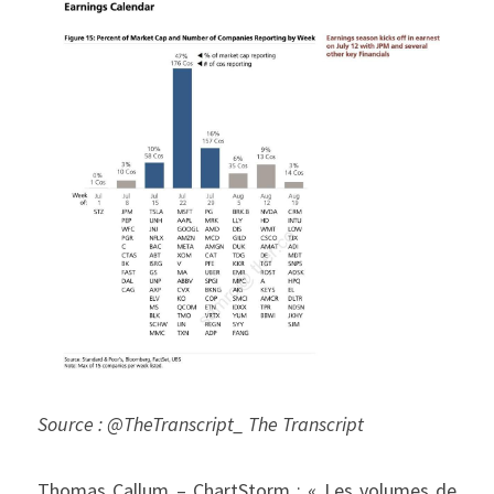
Source : @TheTranscript_ The Transcript
Thomas Callum – ChartStorm : « Les volumes de 