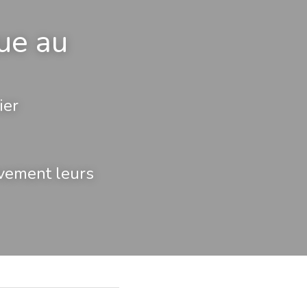
e au 
ier
vement leurs 