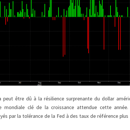
 peut être dû à la résilience surprenante du dollar améric
e mondiale clé de la croissance attendue cette année. 
ayés par la tolérance de la Fed à des taux de référence plus 